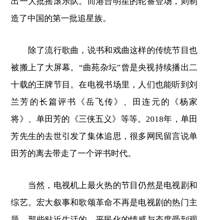
出一大批摇滚乐队。而港台明星的轮番登场，则制
造了中国的第一批追星族。
除了流行歌曲，说书和戏曲这样的传统节目也
被搬上了大屏幕。“曲苑杂坛”曾是央视持续播出二
十载的王牌节目。在电视书场里，人们也能听到刘
兰芳的长篇评书《岳飞传》、田连元的《杨家
将》、单田芳的《三侠五义》等等。2018年，单田
芳先生的去世引发了集体追思，很多网民留言说单
田芳的离去带走了一个评书时代。
当然，电视机上最火热的节目仍然是电视剧和
综艺。宏大叙事和歌颂革命不再是电视剧的热门主
题，那些贴近生活的、平民化的情感与态度受到观