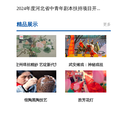
2024年度河北省中青年剧本扶持项目开...
精品展示
更多
定州缂丝精妙 艺绽新代芳华
武安傩戏：神秘戏祖
馆陶黑陶技艺
胜芳花灯