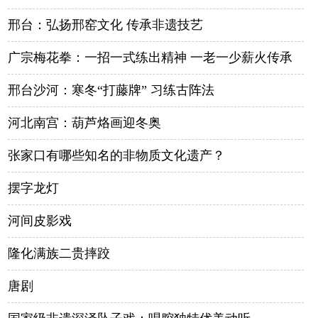
邢台：弘扬邢窑文化 传承非遗技艺
广宗梅花拳：一招一式练出精神 一老一少薪火传承
邢台沙河：寒冬“打藤牌” 习练古阵法
河北南宫：葫芦烙画迎冬奥
张家口有哪些知名的非物质文化遗产？
摆字龙灯
河间皮影戏
隆化满族二贵摔跤
唐剧