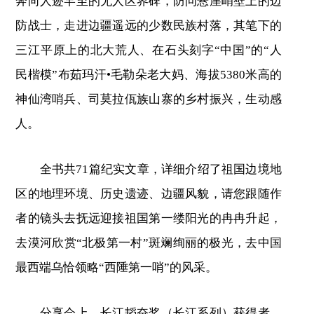
奔向人迹罕至的无人区界碑，防问悬崖峭壁上的边
防战士，走进边疆遥远的少数民族村落，其笔下的
三江平原上的北大荒人、在石头刻字“中国”的“人
民楷模”布茹玛汗•毛勒朵老大妈、海拔5380米高的
神仙湾哨兵、司莫拉佤族山寨的乡村振兴，生动感
人。
全书共71篇纪实文章，详细介绍了祖国边境地
区的地理环境、历史遗迹、边疆风貌，请您跟随作
者的镜头去抚远迎接祖国第一缕阳光的冉冉升起，
去漠河欣赏“北极第一村”斑斓绚丽的极光，去中国
最西端乌恰领略“西陲第一哨”的风采。
分享会上，长江韬奋奖（长江系列）获得者、