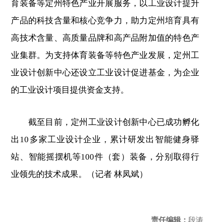
育装备等定州特色产业开展服务，以工业设计提升
产品的科技含量和核心竞争力，助力定州培育具有
高技术含量、高质量品牌和高产品附加值的特色产
业集群。为支持体育装备等特色产业发展，定州工
业设计创新中心还设立工业设计促进基金，为企业
的工业设计项目提供资金支持。
截至目前，定州工业设计创新中心已成功孵化
出10多家工业设计企业，累计研发出智能健身驿
站、智能摇摆机等100件（套）装备，分别取得行
业领先的技术成果。（
记者 林凤斌
）
责任编辑：
段涛