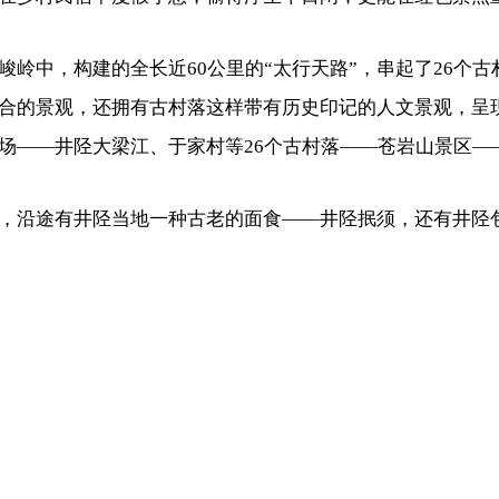
峻岭中，构建的全长近60公里的“太行天路”，串起了26个
合的景观，还拥有古村落这样带有历史印记的人文景观，呈现
场——井陉大梁江、于家村等26个古村落——苍岩山景区—
，沿途有井陉当地一种古老的面食——井陉抿须，还有井陉